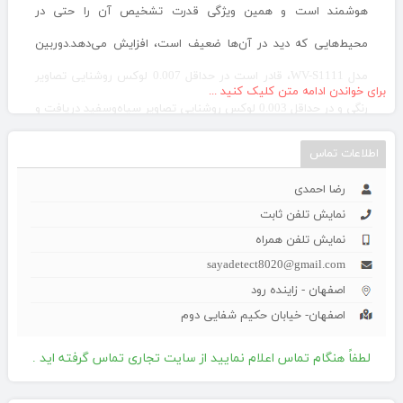
هوشمند است و همین ویژگی قدرت تشخیص آن را حتی در
محیط‌هایی که دید در آن‌ها ضعیف است، افزایش می‌دهد.دوربین
مدل WV-S1111، قادر است در حداقل 0.007 لوکس روشنایی تصاویر
برای خواندن ادامه متن کلیک کنید ...
رنگی و در حداقل 0.003 لوکس روشنایی تصاویر سیاه‌وسفید دریافت و
ذخیره کند. این دوربین از روش فشرده‌سازی H.265 استفاده می‌کند.
اطلاعات تماس
این روش به همراه فناوری برنامه‌نویسی هوشمند، رسیدن به کیفیت
رضا احمدی
مطلوب تصاویر با نرخ بیت کم را تحقق می‌بخشد.
نمایش تلفن ثابت
تلفن تماس:03132264005
نمایش تلفن همراه
sayadetect8020@gmail.com
تلفن همراه: 09131153089
اصفهان - زاینده رود
ادرس: اصفهان-خيابان حکیم شفایی دوم
اصفهان- خيابان حکیم شفایی دوم
http://www.sayasecurity.com
لطفاً هنگام تماس اعلام نمایید از سایت تجاری تماس گرفته اید .