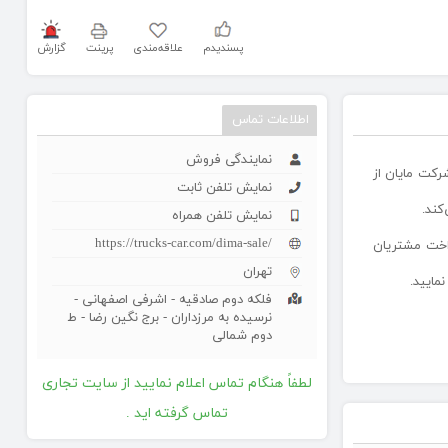
پسندیدم
علاقه‌مندی
پرینت
گزارش
اطلاعات تماس
نمایندگی فروش
نده دیما یکی از اولین محصولات و تولیدات گروه خودروسازی مایان در حوزه خودروهای سنگین و تجاری است که در اسفند ماه سال 1399 شرکت مایان از
نمایش تلفن ثابت
کند.
نمایش تلفن همراه
https://trucks-car.com/dima-sale/
ات در شرایط فروش اقساطی 19,200,000,000 ریال و پیش پرداخت مشتریان
تهران
فلکه دوم صادقیه - اشرفی اصفهانی -
نرسیده به مرزداران - برج نگین رضا - ط
دوم شمالی
لطفاً هنگام تماس اعلام نمایید از سایت تجاری
تماس گرفته اید .