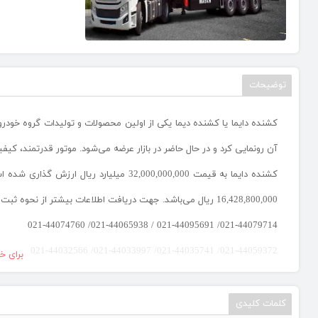
توضیحات
آن رونمایی کرد و در حال حاضر در بازار عرضه می‌شود. موتور قدرتمند، کی
16,428,800,000 ریال می‌باشد. جهت دریافت اطلاعات بیشتر از نحوه ثبت نام و خرید این خودروها از طریق شماره‌های ذیل با کارشناسان فروش ما تماس حاصل نمایید.
021-44079714/ 021-44095691 / 021-44065938/ 021-44074760
021-44059372/ 021-44035741/ 021-44033997/ 021-44032566
برای خ
کلمات کلیدی